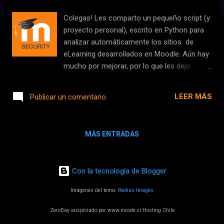
d
a
Colegas! Les comparto un pequeño script (y
s
proyecto personal), escrito en Python para
analizar automáticamente los sitios de
eLearning desarrollados en Moodle. Aún hay
mucho por mejorar, por lo que les dejo
también el repositorio en GitHub
https://github.com/inc0d3/moodlescan Si
LEER MÁS
Publicar un comentario
alguno se anima a mejorar la herramienta,
bienvenido! Además de listar
automáticamente las vulnerabilidades a
MÁS ENTRADAS
partir de la versión, estoy tratando de
incorporar (cuando sea posible) la
explotación automática de la misma. Nada
Con la tecnología de Blogger
mejor que "todo en uno", el tiempo es
valioso, y es mucho más cómodo poder
Imágenes del tema:
Radius Images
explotar en la misma herramienta. Saludos
ZeroDay auspiciado por www.incode.cl Hosting Chile