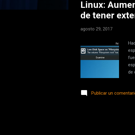
Linux: Aumen
r
a
de tener ext
d
a
agosto 29, 2017
s
Hac
esp
fue
esp
de 
a a
gpa
Publicar un comentar
mis
par
vem
toc