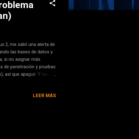
problema
an)
ux 2, me salió una alerta de
gando las bases de datos y
a, si no asignar más
s de penetración y pruebas
), así que apagué: Y me fui
 en la consola escribí:
l problema que tuve, y por lo
LEER MÁS
 final, justo después de la
 el cuadro amarillo que
de mis trabajos me ha