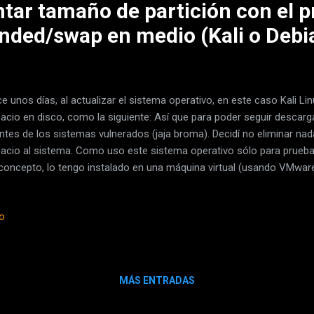
tar tamaño de partición con el 
ended/swap en medio (Kali o Debi
e unos días, al actualizar el sistema operativo, en este caso Kali Lin
acio en disco, como la siguiente: Así que para poder seguir descar
ntes de los sistemas vulnerados (jaja broma). Decidí no eliminar nad
acio al sistema. Como uso este sistema operativo sólo para prueba
concepto, lo tengo instalado en una máquina virtual (usando VMware
signar más espacio al disco virtual. Una vez iniciado nuevamente Kali,
rted y se lanza una utilidad gráfica para configurar las particiones. E
io
mo decidí escribir este post, es que el espacio disponible quedaba al
tición SWAP, por lo que la herramienta gráfica no me dejaba expandir
os abajo hacia la derecha,. No soy experto en Linux, en la mayoría 
ado ...
MÁS ENTRADAS