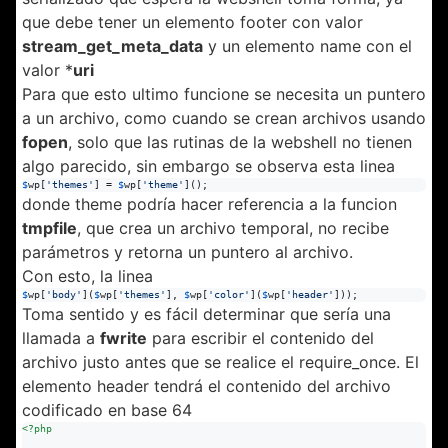
que debe tener un elemento footer con valor
stream_get_meta_data
y un elemento name con el
valor *
uri
Para que esto ultimo funcione se necesita un puntero
a un archivo, como cuando se crean archivos usando
fopen
, solo que las rutinas de la webshell no tienen
algo parecido, sin embargo se observa esta linea
$
wp
[
'
themes
'
] = 
$
wp
[
'
theme
'
]();
donde theme podría hacer referencia a la funcion
tmpfile
, que crea un archivo temporal, no recibe
parámetros y retorna un puntero al archivo.
Con esto, la linea
$
wp
[
'
body
'
](
$
wp
[
'
themes
'
], 
$
wp
[
'
color
'
](
$
wp
[
'
header
'
]));
Toma sentido y es fácil determinar que sería una
llamada a
fwrite
para escribir el contenido del
archivo justo antes que se realice el require_once. El
elemento header tendrá el contenido del archivo
codificado en base 64
<?php